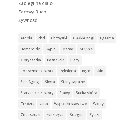
Zabiegi na ciało
Zdrowy Ruch
Żywność
Atopia
cbd
Chrząstki
Ciężkie nogi
Egzema
Hemeroidy
Kąpiel
Masaż
Mięśnie
Opryszczka
Paznokcie
Plecy
Podrażniona skóra
Pęknięcia
Ręce
Skin
Skin Aging
Skóra
Stany zapalne
Starzenie się skóry
Stawy
Sucha skóra
Trądzik
Usta
Wiązadła stawowe
Włosy
Zmarszczki
Łuszczyca
Ścięgna
Żylaki