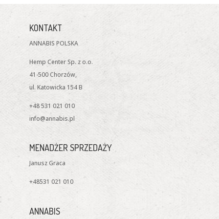
KONTAKT
ANNABIS POLSKA
Hemp Center Sp. z o.o.
41-500 Chorzów,
ul. Katowicka 154 B
+48 531 021 010
info@annabis.pl
MENADŻER SPRZEDAŻY
Janusz Graca
+48531 021 010
ANNABIS